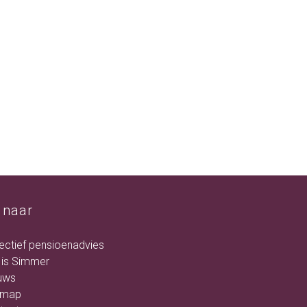
 naar
lectief pensioenadvies
 is Simmer
uws
emap