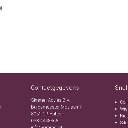
l
Contactgegevens
Snel
Simmer Advies B.V.
Col
6
Burgemeester Moslaan 7
Wie
8051 CP Hattem
Nie
038-4448366
Sit
info@simmer.nl