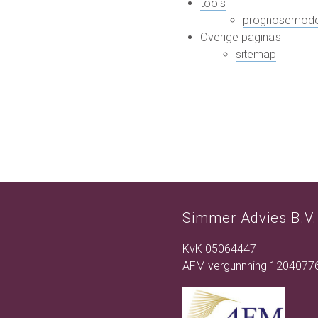
tools
prognosemode
Overige pagina's
sitemap
Simmer Advies B.V.
KvK 05064447
AFM vergunnning 1204077