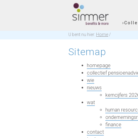
›Coll
U bent nu hier:
Home
/
Sitemap
homepage
collectief pensioenadvi
wie
nieuws
kerncijfers 202
wat
human resourc
ondernemings
finance
contact