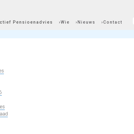
ectief Pensioenadvies
›Wie
›Nieuws
›Contact
es
6
es
raad