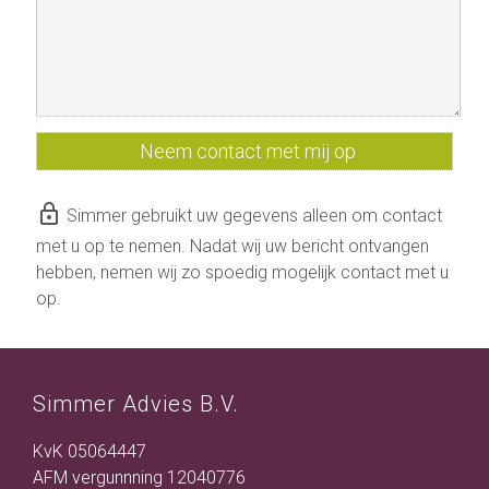
lock_outline
Simmer gebruikt uw gegevens alleen om contact
met u op te nemen. Nadat wij uw bericht ontvangen
hebben, nemen wij zo spoedig mogelijk contact met u
op.
Simmer Advies B.V.
KvK 05064447
AFM vergunnning 12040776