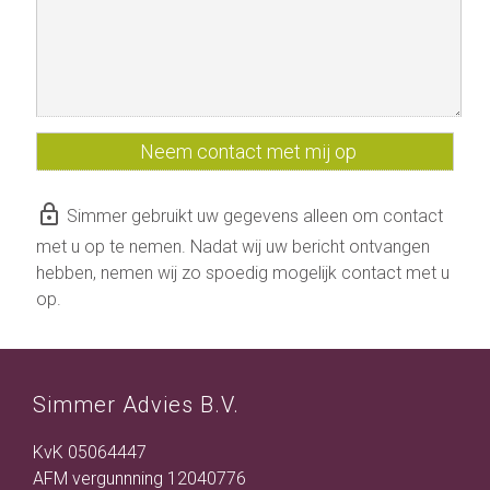
lock_outline
Simmer gebruikt uw gegevens alleen om contact
met u op te nemen. Nadat wij uw bericht ontvangen
hebben, nemen wij zo spoedig mogelijk contact met u
op.
Simmer Advies B.V.
KvK 05064447
AFM vergunnning 12040776