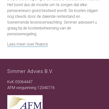
Het loont dus de moeite om te zorgen dat elke
pensioeneuro goed besteed wordt. De kosten stijgen
nog steeds door de dalende rentestand en
toenemende levensverwachting. Simmer adviseert u
graag bij de kostenbeheersing van de
pensioenregeling.
Lees meer over finance
Simmer Advies B.V.
KvK 05064447
AFM vergunnning 12040776